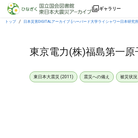
本文に飛ぶ
ギャラリー
トップ
日本災害DIGITALアーカイブ (ハーバード大学ライシャワー日本研究所
東京電力(株)福島第一
東日本大震災 (2011)
震災への備え
被災状況
メタデータ