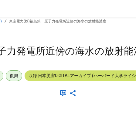
)
東京電力(株)福島第一原子力発電所近傍の海水の放射能濃度
原子力発電所近傍の海水の放射能
復興
収録:日本災害DIGITALアーカイブ (ハーバード大学ライ