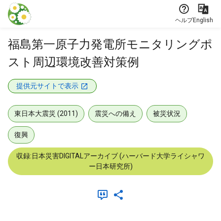
本文に飛ぶ
ヘルプ
English
福島第一原子力発電所モニタリングポ
スト周辺環境改善対策例
提供元サイトで表示
東日本大震災 (2011)
震災への備え
被災状況
復興
収録:日本災害DIGITALアーカイブ (ハーバード大学ライシャワ
ー日本研究所)