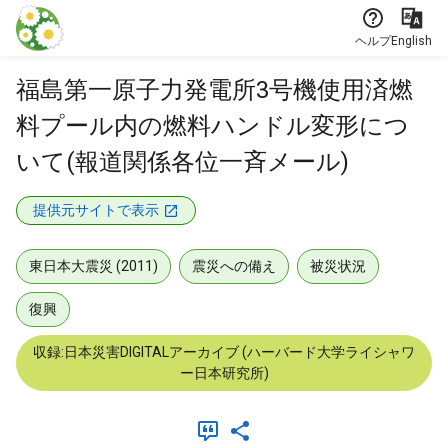
本文に飛ぶ
ヘルプ
English
福島第一原子力発電所3号機使用済燃
料プール内の燃料ハンドル変形につ
いて(報道関係各位一斉メール)
提供元サイトで表示
東日本大震災 (2011)
震災への備え
被災状況
復興
収録:日本災害DIGITALアーカイブ (ハーバード大学ライシャワ
ー日本研究所)