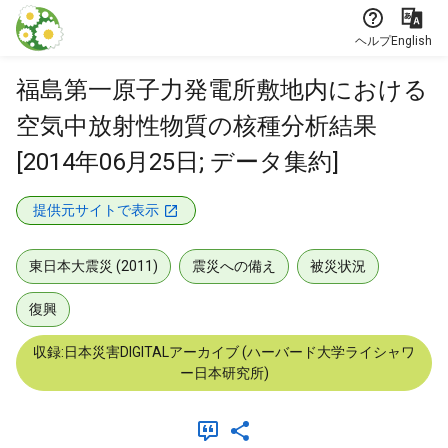
本文に飛ぶ
ヘルプ
English
福島第一原子力発電所敷地内における
空気中放射性物質の核種分析結果
[2014年06月25日; データ集約]
提供元サイトで表示
東日本大震災 (2011)
震災への備え
被災状況
復興
収録:日本災害DIGITALアーカイブ (ハーバード大学ライシャワ
ー日本研究所)