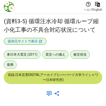
本文に飛ぶ
ヘルプ
English
(資料3-5) 循環注水冷却 循環ループ縮
小化工事の不具合対応状況について
提供元サイトで表示
東日本大震災 (2011)
震災への備え
被災状況
復興
収録:日本災害DIGITALアーカイブ (ハーバード大学ライシャワ
ー日本研究所)