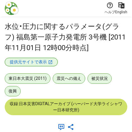
本文に飛ぶ
ヘルプ
English
水位・圧力に関するパラメータ(グラ
フ) 福島第一原子力発電所 3号機 [2011
年11月01日 12時00分時点]
提供元サイトで表示
東日本大震災 (2011)
震災への備え
被災状況
復興
収録:日本災害DIGITALアーカイブ (ハーバード大学ライシャワ
ー日本研究所)