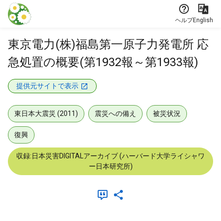
本文に飛ぶ
ヘルプ
English
東京電力(株)福島第一原子力発電所 応
急処置の概要(第1932報～第1933報)
提供元サイトで表示
東日本大震災 (2011)
震災への備え
被災状況
復興
収録:日本災害DIGITALアーカイブ (ハーバード大学ライシャワ
ー日本研究所)