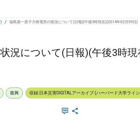
)
福島第一原子力発電所の状況について(日報)(午後3時現在)(2014年02月09日)
況について(日報)(午後3時現在)
復興
収録:日本災害DIGITALアーカイブ (ハーバード大学ライ