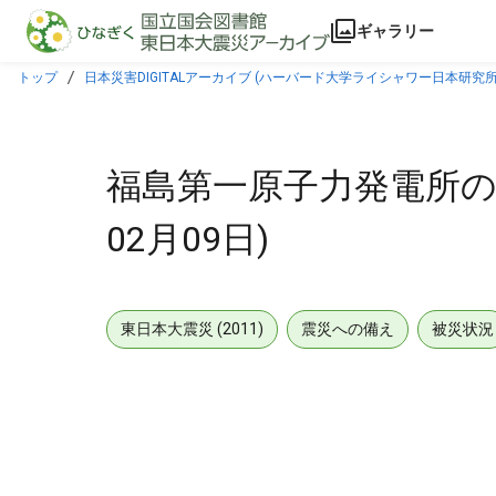
本文に飛ぶ
ギャラリー
トップ
日本災害DIGITALアーカイブ (ハーバード大学ライシャワー日本研究所
福島第一原子力発電所の状
02月09日)
東日本大震災 (2011)
震災への備え
被災状況