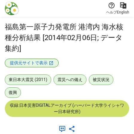
本文に飛ぶ
ヘルプ
English
福島第一原子力発電所 港湾内 海水核
種分析結果 [2014年02月06日; データ
集約]
提供元サイトで表示
東日本大震災 (2011)
震災への備え
被災状況
復興
収録:日本災害DIGITALアーカイブ (ハーバード大学ライシャワ
ー日本研究所)