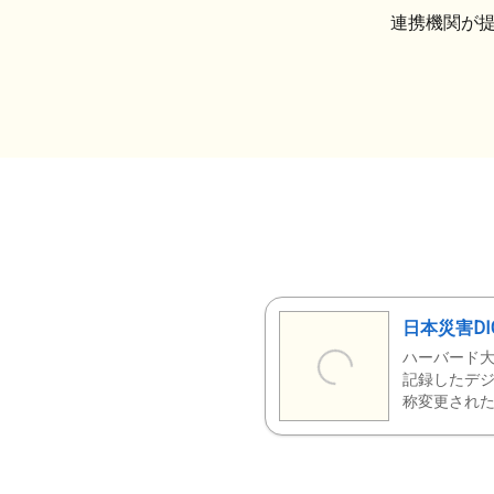
連携機関が
日本災害DI
ハーバード大
記録したデジ
称変更された