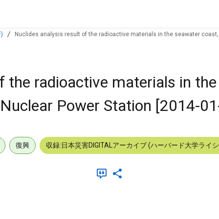
)
Nuclides analysis result of the radioactive materials in the seawater coast
f the radioactive materials in th
 Nuclear Power Station [2014-01
復興
収録:日本災害DIGITALアーカイブ (ハーバード大学ライ