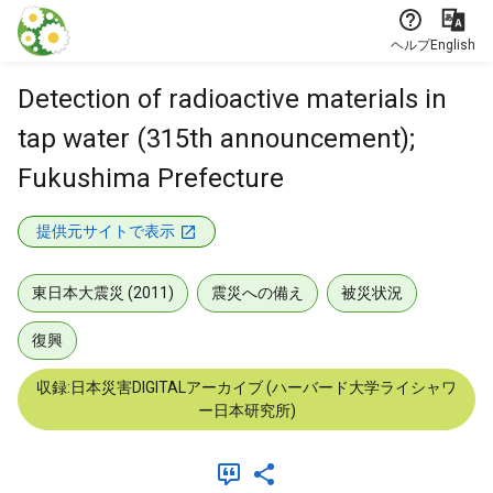
本文に飛ぶ
ヘルプ
English
Detection of radioactive materials in
tap water (315th announcement);
Fukushima Prefecture
提供元サイトで表示
東日本大震災 (2011)
震災への備え
被災状況
復興
収録:日本災害DIGITALアーカイブ (ハーバード大学ライシャワ
ー日本研究所)