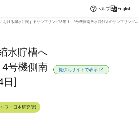
ヘルプ
English
における漏水に関するサンプリング結果 1～4号機側南放水口付近のサンプリング結
濃縮水貯槽へ
～4号機側南
提供元サイトで表示
日]
シャワー日本研究所)