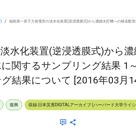
)
福島第一原子力発電所の淡水化装置(逆浸透膜式)から濃縮水貯槽への移送配管
淡水化装置(逆浸透膜式)から
に関するサンプリング結果 1
果について [2016年03月14
復興
収録:日本災害DIGITALアーカイブ (ハーバード大学ライ