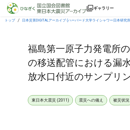
本文に飛ぶ
ギャラリー
トップ
日本災害DIGITALアーカイブ (ハーバード大学ライシャワー日本研究所
果について [2016年03月14日]
福島第一原子力発電所の
の移送配管における漏水
放水口付近のサンプリング結
東日本大震災 (2011)
震災への備え
被災状況