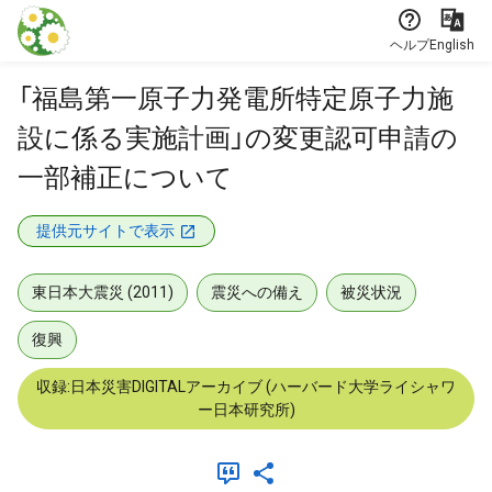
本文に飛ぶ
ヘルプ
English
「福島第一原子力発電所特定原子力施
設に係る実施計画」の変更認可申請の
一部補正について
提供元サイトで表示
東日本大震災 (2011)
震災への備え
被災状況
復興
収録:日本災害DIGITALアーカイブ (ハーバード大学ライシャワ
ー日本研究所)