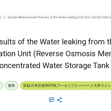
)
Sample Measurement Results of the Water leaking from the Transfer Pipe
ts of the Water leaking from t
nation Unit (Reverse Osmosis M
concentrated Water Storage Tank
復興
収録:日本災害DIGITALアーカイブ (ハーバード大学ライ