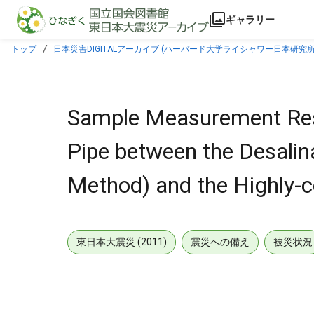
本文に飛ぶ
ギャラリー
トップ
日本災害DIGITALアーカイブ (ハーバード大学ライシャワー日本研究所
Highly-concentrated Water Storage Tank
Sample Measurement Resul
Pipe between the Desali
Method) and the Highly-
東日本大震災 (2011)
震災への備え
被災状況