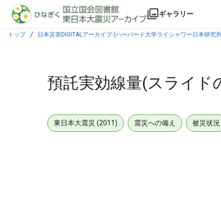
本文に飛ぶ
ギャラリー
トップ
日本災害DIGITALアーカイブ (ハーバード大学ライシャワー日本研究所
預託実効線量(スライド
東日本大震災 (2011)
震災への備え
被災状況
メタデータ