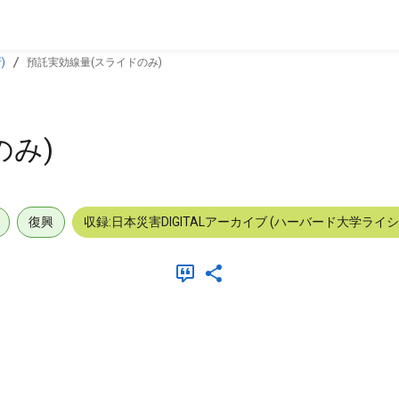
)
預託実効線量(スライドのみ)
のみ)
復興
収録:日本災害DIGITALアーカイブ (ハーバード大学ライ