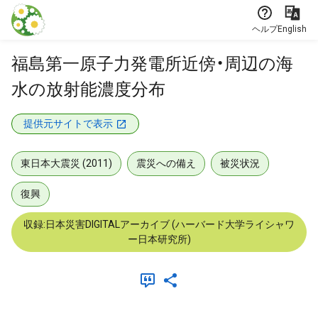
本文に飛ぶ
ヘルプ
English
福島第一原子力発電所近傍・周辺の海
水の放射能濃度分布
提供元サイトで表示
東日本大震災 (2011)
震災への備え
被災状況
復興
収録:日本災害DIGITALアーカイブ (ハーバード大学ライシャワ
ー日本研究所)