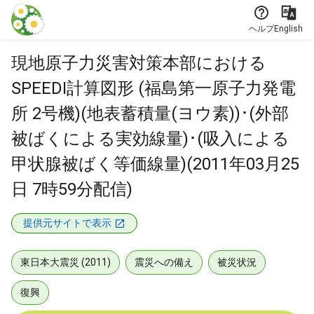
本文に飛ぶ
ヘルプ
English
現地原子力災害対策本部における
SPEEDI計算図形 (福島第一原子力発電
所 2号機)(地表蓄積量(ヨウ素))･(外部
被ばくによる実効線量)･(吸入による
甲状腺被ばく等価線量)(2011年03月25
日 7時59分配信)
提供元サイトで表示
東日本大震災 (2011)
震災への備え
被災状況
復興