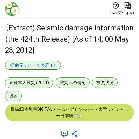
本文に飛ぶ
ヘルプ
English
（Extract) Seismic damage information
(the 424th Release) [As of 14; 00 May
28, 2012]
提供元サイトで表示
東日本大震災 (2011)
震災への備え
被災状況
復興
収録:日本災害DIGITALアーカイブ (ハーバード大学ライシャワ
ー日本研究所)