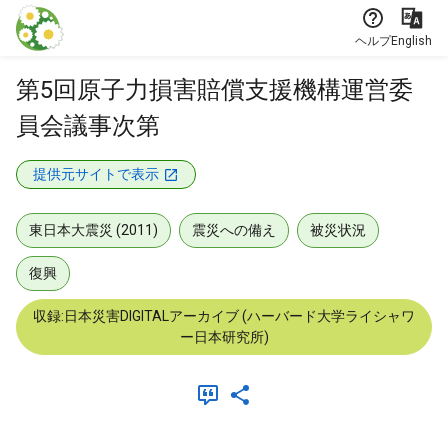
本文に飛ぶ
ヘルプ
English
第5回原子力損害賠償支援機構運営委
員会議事次第
提供元サイトで表示
東日本大震災 (2011)
震災への備え
被災状況
復興
収録:日本災害DIGITALアーカイブ (ハーバード大学ライシャワ
ー日本研究所)