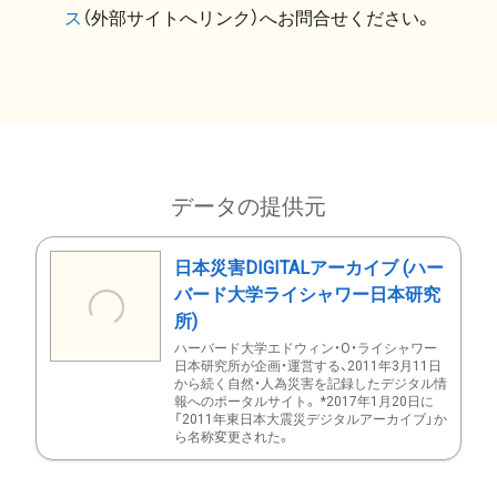
ス
（外部サイトへリンク）へお問合せください。
データの提供元
日本災害DIGITALアーカイブ (ハー
バード大学ライシャワー日本研究
所)
ハーバード大学エドウィン・O・ライシャワー
日本研究所が企画・運営する、2011年3月11日
から続く自然・人為災害を記録したデジタル情
報へのポータルサイト。 *2017年1月20日に
「2011年東日本大震災デジタルアーカイブ」か
ら名称変更された。