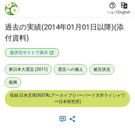
本文に飛ぶ
ヘルプ
English
過去の実績(2014年01月01日以降)(添
付資料)
提供元サイトで表示
東日本大震災 (2011)
震災への備え
被災状況
復興
収録:日本災害DIGITALアーカイブ (ハーバード大学ライシャワ
ー日本研究所)