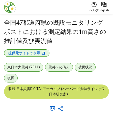
本文に飛ぶ
ヘルプ
English
全国47都道府県の既設モニタリング
ポストにおける測定結果の1m高さの
推計値及び実測値
提供元サイトで表示
東日本大震災 (2011)
震災への備え
被災状況
復興
収録:日本災害DIGITALアーカイブ (ハーバード大学ライシャワ
ー日本研究所)