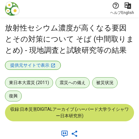
本文に飛ぶ
ヘルプ
English
放射性セシウム濃度が高くなる要因
とその対策について そば (中間取りま
とめ) - 現地調査と試験研究等の結果
提供元サイトで表示
東日本大震災 (2011)
震災への備え
被災状況
復興
収録:日本災害DIGITALアーカイブ (ハーバード大学ライシャワ
ー日本研究所)