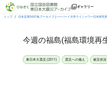
本文に飛ぶ
ギャラリー
トップ
日本災害DIGITALアーカイブ (ハーバード大学ライシャワー日本研究所
今週の福島(福島環境再生事
東日本大震災 (2011)
震災への備え
被災状況
メタデータ