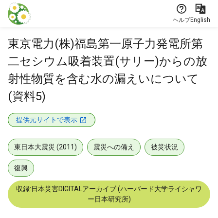
本文に飛ぶ
ヘルプ
English
東京電力(株)福島第一原子力発電所第
二セシウム吸着装置(サリー)からの放
射性物質を含む水の漏えいについて
(資料5)
提供元サイトで表示
東日本大震災 (2011)
震災への備え
被災状況
復興
収録:日本災害DIGITALアーカイブ (ハーバード大学ライシャワ
ー日本研究所)