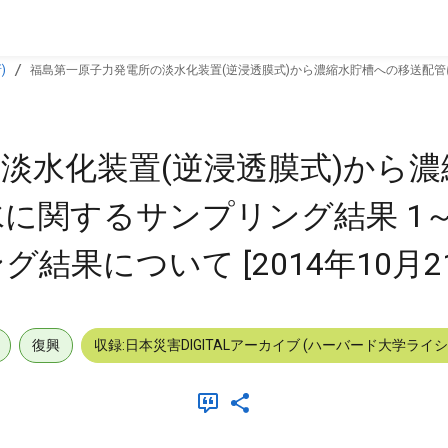
)
福島第一原子力発電所の淡水化装置(逆浸透膜式)から濃縮水貯槽への移送配管
淡水化装置(逆浸透膜式)から
に関するサンプリング結果 1
果について [2014年10月21
復興
収録:日本災害DIGITALアーカイブ (ハーバード大学ライ