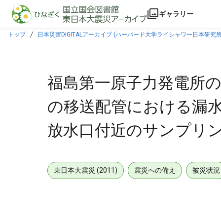
本文に飛ぶ
ギャラリー
トップ
日本災害DIGITALアーカイブ (ハーバード大学ライシャワー日本研究所
果について [2014年10月21日]
福島第一原子力発電所の
の移送配管における漏水
放水口付近のサンプリング結
東日本大震災 (2011)
震災への備え
被災状況