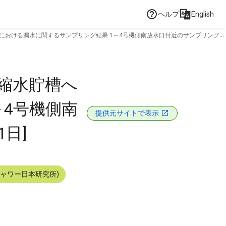
ヘルプ
English
における漏水に関するサンプリング結果 1～4号機側南放水口付近のサンプリング結
濃縮水貯槽へ
～4号機側南
提供元サイトで表示
日]
シャワー日本研究所)