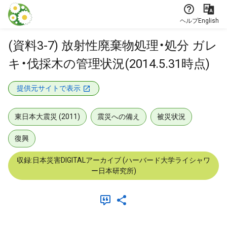
本文に飛ぶ
ヘルプ
English
(資料3-7) 放射性廃棄物処理・処分 ガレ
キ・伐採木の管理状況(2014.5.31時点)
提供元サイトで表示
東日本大震災 (2011)
震災への備え
被災状況
復興
収録:日本災害DIGITALアーカイブ (ハーバード大学ライシャワ
ー日本研究所)