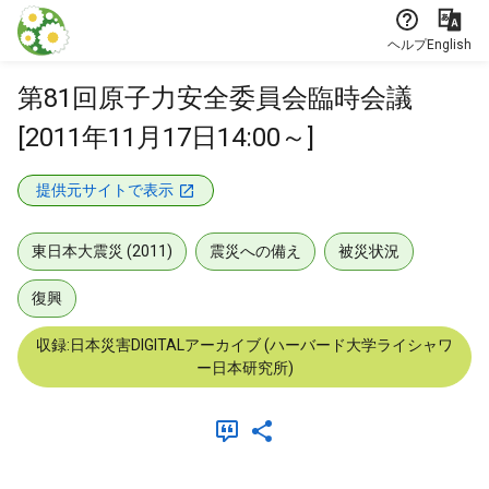
本文に飛ぶ
ヘルプ
English
第81回原子力安全委員会臨時会議
[2011年11月17日14:00～]
提供元サイトで表示
東日本大震災 (2011)
震災への備え
被災状況
復興
収録:日本災害DIGITALアーカイブ (ハーバード大学ライシャワ
ー日本研究所)