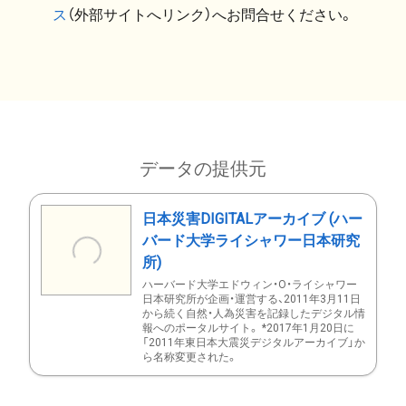
ス
（外部サイトへリンク）へお問合せください。
データの提供元
日本災害DIGITALアーカイブ (ハー
バード大学ライシャワー日本研究
所)
ハーバード大学エドウィン・O・ライシャワー
日本研究所が企画・運営する、2011年3月11日
から続く自然・人為災害を記録したデジタル情
報へのポータルサイト。 *2017年1月20日に
「2011年東日本大震災デジタルアーカイブ」か
ら名称変更された。