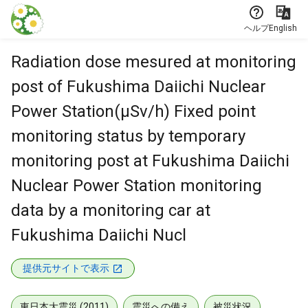
本文に飛ぶ
ヘルプ
English
Radiation dose mesured at monitoring
post of Fukushima Daiichi Nuclear
Power Station(μSv/h) Fixed point
monitoring status by temporary
monitoring post at Fukushima Daiichi
Nuclear Power Station monitoring
data by a monitoring car at
Fukushima Daiichi Nucl
提供元サイトで表示
東日本大震災 (2011)
震災への備え
被災状況