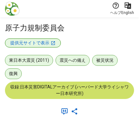
本文に飛ぶ
ヘルプ
English
原子力規制委員会
提供元サイトで表示
東日本大震災 (2011)
震災への備え
被災状況
復興
収録:日本災害DIGITALアーカイブ (ハーバード大学ライシャワ
ー日本研究所)