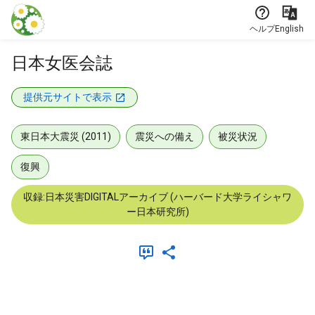
本文に飛ぶ
ヘルプ
English
日本女医会誌
提供元サイトで表示
東日本大震災 (2011)
震災への備え
被災状況
復興
収録:日本災害DIGITALアーカイブ (ハーバード大学ライシャワ
ー日本研究所)