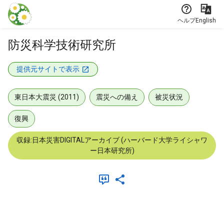
本文に飛ぶ
ヘルプ
English
防災科学技術研究所
提供元サイトで表示
東日本大震災 (2011)
震災への備え
被災状況
復興
収録:日本災害DIGITALアーカイブ (ハーバード大学ライシャワ
ー日本研究所)