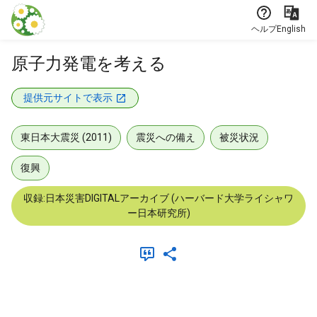
本文に飛ぶ
ヘルプ
English
原子力発電を考える
提供元サイトで表示
東日本大震災 (2011)
震災への備え
被災状況
復興
収録:日本災害DIGITALアーカイブ (ハーバード大学ライシャワ
ー日本研究所)