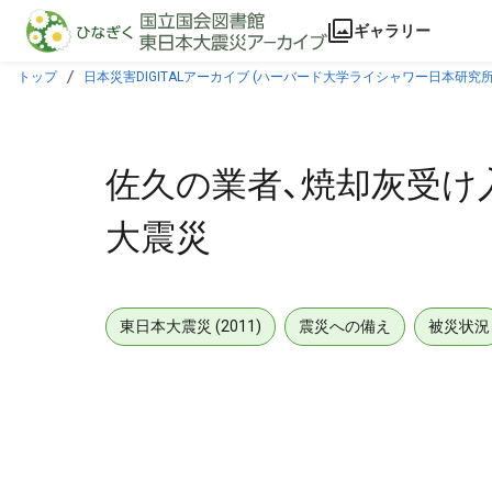
本文に飛ぶ
ギャラリー
トップ
日本災害DIGITALアーカイブ (ハーバード大学ライシャワー日本研究所
佐久の業者、焼却灰受け
大震災
東日本大震災 (2011)
震災への備え
被災状況