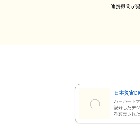
連携機関が
日本災害DI
ハーバード大
記録したデジ
称変更された