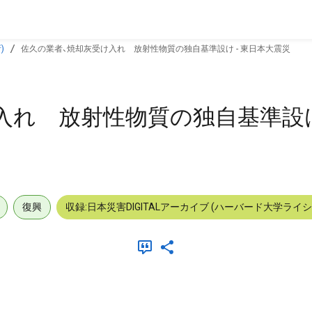
)
佐久の業者、焼却灰受け入れ 放射性物質の独自基準設け - 東日本大震災
入れ 放射性物質の独自基準設け 
復興
収録:日本災害DIGITALアーカイブ (ハーバード大学ライ