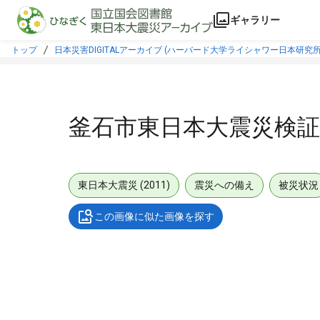
本文に飛ぶ
ギャラリー
トップ
日本災害DIGITALアーカイブ (ハーバード大学ライシャワー日本研究所
釜石市東日本大震災検証
東日本大震災 (2011)
震災への備え
被災状況
この画像に似た画像を探す