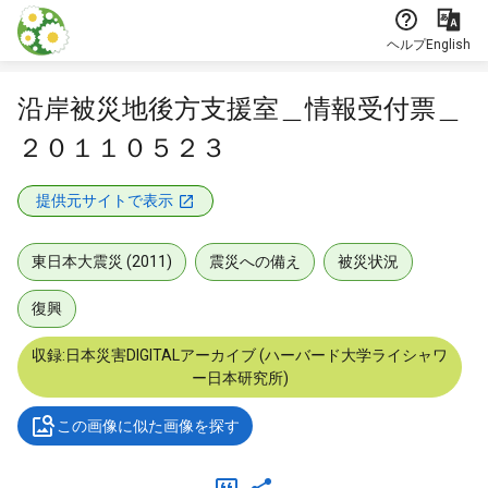
本文に飛ぶ
ヘルプ
English
沿岸被災地後方支援室＿情報受付票＿
２０１１０５２３
提供元サイトで表示
東日本大震災 (2011)
震災への備え
被災状況
復興
収録:日本災害DIGITALアーカイブ (ハーバード大学ライシャワ
ー日本研究所)
この画像に似た画像を探す