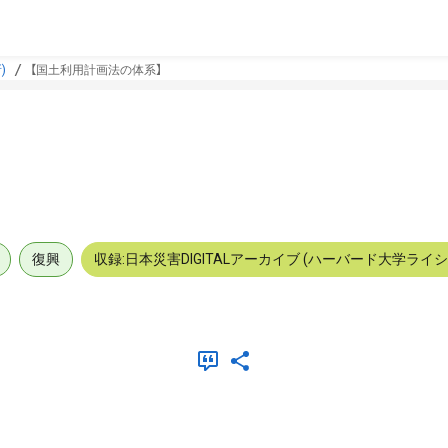
)
【国土利用計画法の体系】
】
復興
収録:日本災害DIGITALアーカイブ (ハーバード大学ライ