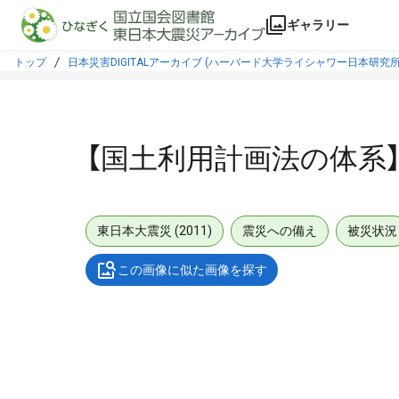
本文に飛ぶ
ギャラリー
トップ
日本災害DIGITALアーカイブ (ハーバード大学ライシャワー日本研究所
【国土利用計画法の体系
東日本大震災 (2011)
震災への備え
被災状況
この画像に似た画像を探す