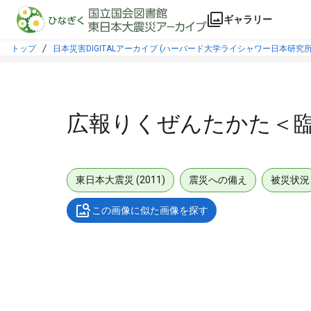
本文に飛ぶ
ギャラリー
トップ
日本災害DIGITALアーカイブ (ハーバード大学ライシャワー日本研究所
広報りくぜんたかた＜
東日本大震災 (2011)
震災への備え
被災状況
この画像に似た画像を探す