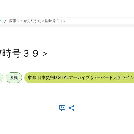
)
広報りくぜんたかた＜臨時号３９＞
臨時号３９＞
復興
収録:日本災害DIGITALアーカイブ (ハーバード大学ライ