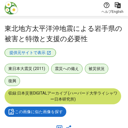
本文に飛ぶ
ヘルプ
English
東北地方太平洋沖地震による岩手県の
被害と特徴と支援の必要性
提供元サイトで表示
東日本大震災 (2011)
震災への備え
被災状況
復興
収録:日本災害DIGITALアーカイブ (ハーバード大学ライシャワ
ー日本研究所)
この画像に似た画像を探す