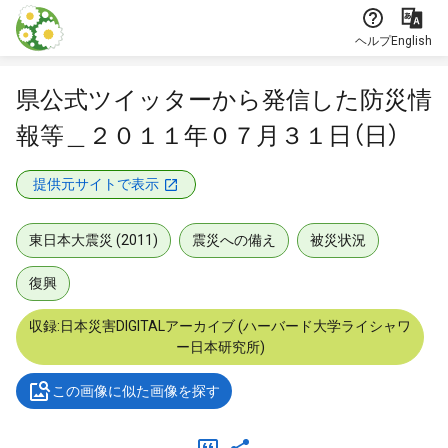
本文に飛ぶ
ヘルプ
English
県公式ツイッターから発信した防災情
報等＿２０１１年０７月３１日（日）
提供元サイトで表示
東日本大震災 (2011)
震災への備え
被災状況
復興
収録:日本災害DIGITALアーカイブ (ハーバード大学ライシャワ
ー日本研究所)
この画像に似た画像を探す