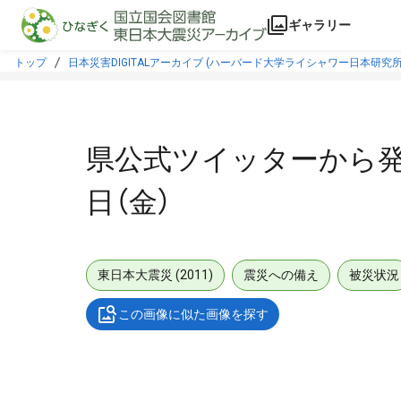
本文に飛ぶ
ギャラリー
トップ
日本災害DIGITALアーカイブ (ハーバード大学ライシャワー日本研究所
県公式ツイッターから
日（金）
東日本大震災 (2011)
震災への備え
被災状況
この画像に似た画像を探す