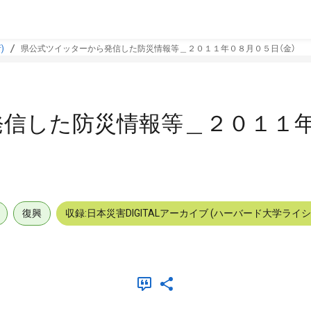
)
県公式ツイッターから発信した防災情報等＿２０１１年０８月０５日（金）
発信した防災情報等＿２０１１
復興
収録:日本災害DIGITALアーカイブ (ハーバード大学ライ