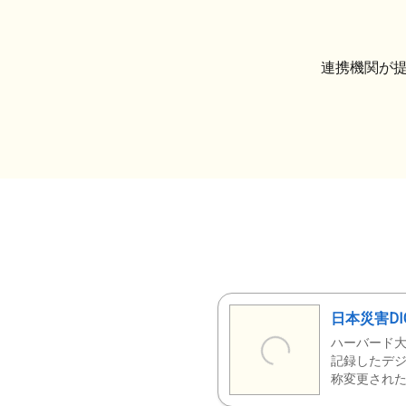
連携機関が
日本災害DI
ハーバード大
記録したデジ
称変更された