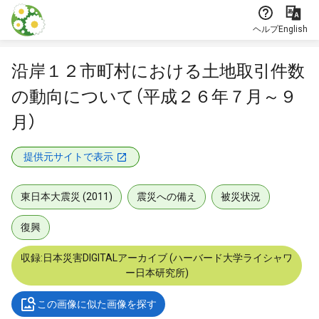
本文に飛ぶ
ヘルプ
English
沿岸１２市町村における土地取引件数
の動向について（平成２６年７月～９
月）
提供元サイトで表示
東日本大震災 (2011)
震災への備え
被災状況
復興
収録:日本災害DIGITALアーカイブ (ハーバード大学ライシャワ
ー日本研究所)
この画像に似た画像を探す