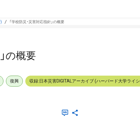
)
「学校防災・災害対応指針」の概要
」の概要
復興
収録:日本災害DIGITALアーカイブ (ハーバード大学ライ