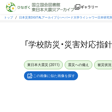
本文に飛ぶ
ギャラリー
トップ
日本災害DIGITALアーカイブ (ハーバード大学ライシャワー日本研究所
「学校防災・災害対応指針
東日本大震災 (2011)
震災への備え
被災状況
この画像に似た画像を探す