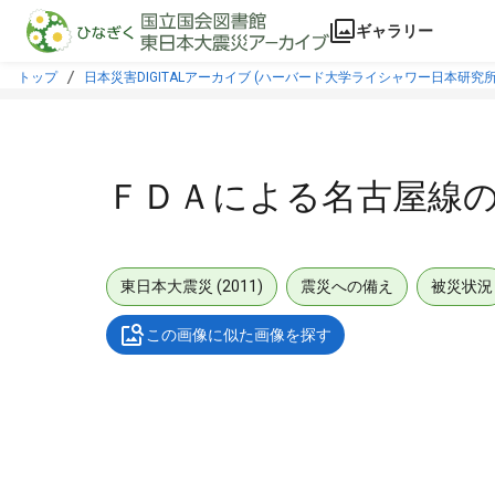
本文に飛ぶ
ギャラリー
トップ
日本災害DIGITALアーカイブ (ハーバード大学ライシャワー日本研究所
ＦＤＡによる名古屋線の
東日本大震災 (2011)
震災への備え
被災状況
この画像に似た画像を探す