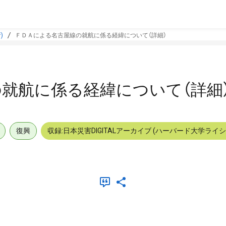
)
ＦＤＡによる名古屋線の就航に係る経緯について（詳細）
就航に係る経緯について（詳細
復興
収録:日本災害DIGITALアーカイブ (ハーバード大学ライ