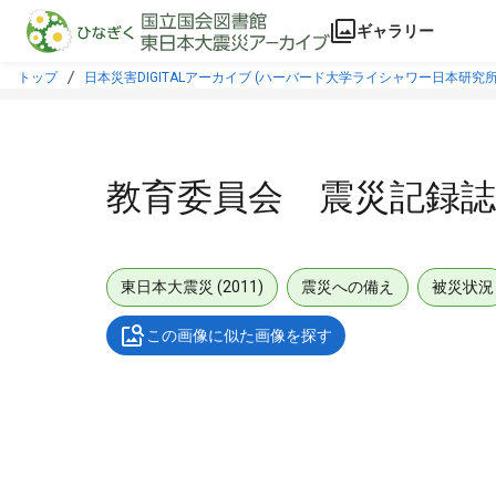
本文に飛ぶ
ギャラリー
トップ
日本災害DIGITALアーカイブ (ハーバード大学ライシャワー日本研究所
教育委員会 震災記録誌
東日本大震災 (2011)
震災への備え
被災状況
この画像に似た画像を探す