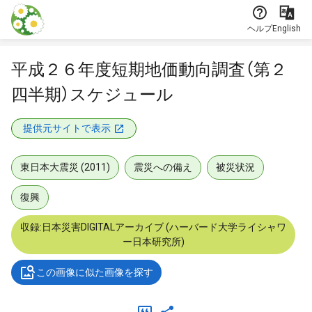
本文に飛ぶ
ヘルプ
English
平成２６年度短期地価動向調査（第２
四半期）スケジュール
提供元サイトで表示
東日本大震災 (2011)
震災への備え
被災状況
復興
収録:日本災害DIGITALアーカイブ (ハーバード大学ライシャワ
ー日本研究所)
この画像に似た画像を探す