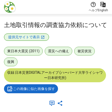
本文に飛ぶ
ヘルプ
English
土地取引情報の調査協力依頼について
提供元サイトで表示
東日本大震災 (2011)
震災への備え
被災状況
復興
収録:日本災害DIGITALアーカイブ (ハーバード大学ライシャワ
ー日本研究所)
この画像に似た画像を探す