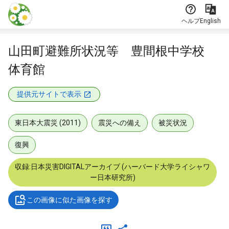
本文に飛ぶ
ヘルプ
English
山田町避難所状況等 豊間根中学校
体育館
提供元サイトで表示
東日本大震災 (2011)
震災への備え
被災状況
復興
収録:日本災害DIGITALアーカイブ (ハーバード大学ライシャワ
ー日本研究所)
この画像に似た画像を探す