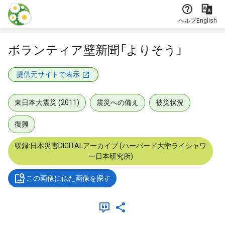
本文に飛ぶ
ヘルプ
English
ボランティア壁新聞「よりそう」
提供元サイトで表示
東日本大震災 (2011)
震災への備え
被災状況
復興
収録:日本災害DIGITALアーカイブ (ハーバード大学ライシャワ
ー日本研究所)
この画像に似た画像を探す