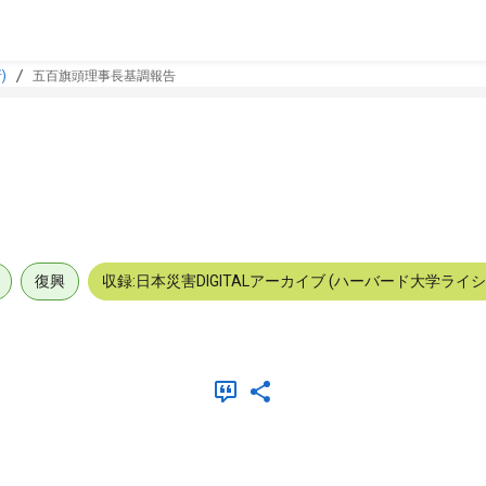
)
五百旗頭理事長基調報告
復興
収録:日本災害DIGITALアーカイブ (ハーバード大学ライ