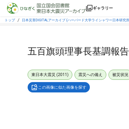
本文に飛ぶ
ギャラリー
トップ
日本災害DIGITALアーカイブ (ハーバード大学ライシャワー日本研究所
五百旗頭理事長基調報告
東日本大震災 (2011)
震災への備え
被災状況
この画像に似た画像を探す