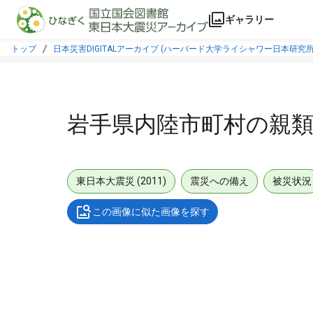
本文に飛ぶ
ギャラリー
トップ
日本災害DIGITALアーカイブ (ハーバード大学ライシャワー日本研究所
岩手県内陸市町村の親
東日本大震災 (2011)
震災への備え
被災状況
この画像に似た画像を探す