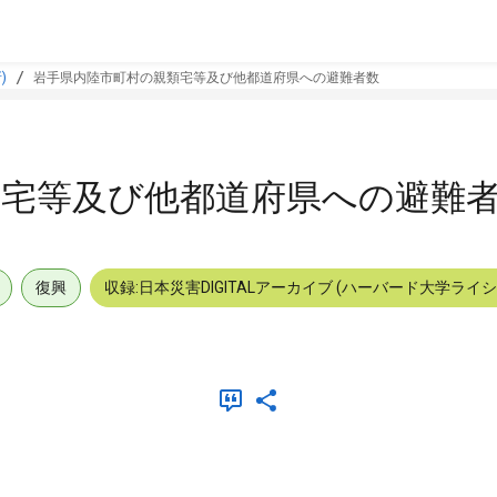
)
岩手県内陸市町村の親類宅等及び他都道府県への避難者数
類宅等及び他都道府県への避難
復興
収録:日本災害DIGITALアーカイブ (ハーバード大学ライ